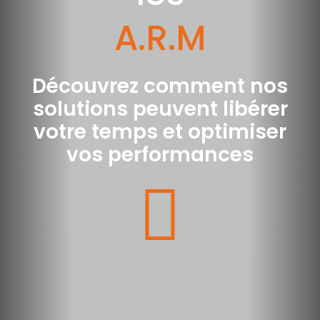
A.R.M
Découvrez comment nos
solutions peuvent libérer
votre temps et optimiser
vos performances