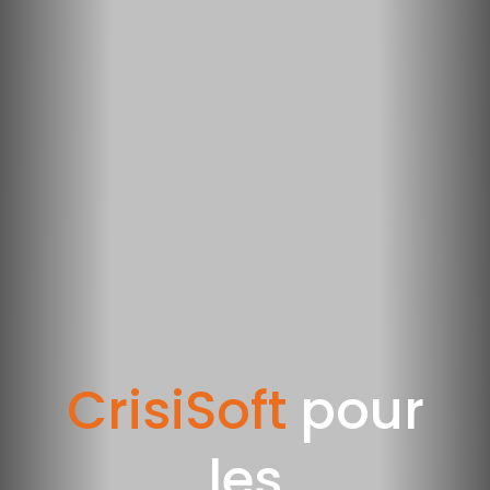
CrisiSoft
pour
les