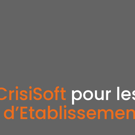
CrisiSoft
pour le
 d’Etablisseme